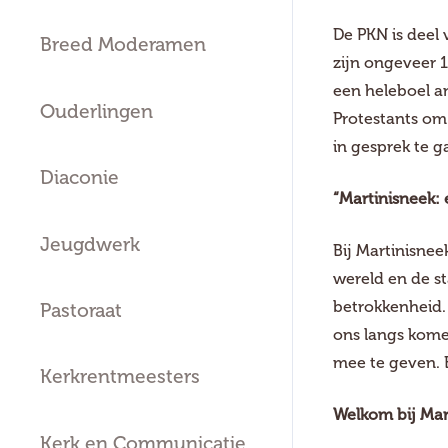
De PKN is deel
Breed Moderamen
zijn ongeveer 
een heleboel a
Ouderlingen
Protestants om
in gesprek te g
Diaconie
“Martinisneek: 
Jeugdwerk
Bij Martinisnee
wereld en de s
betrokkenheid. 
Pastoraat
ons langs kome
mee te geven. E
Kerkrentmeesters
Welkom bij Mar
Kerk en Communicatie