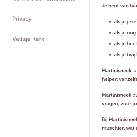
Je bent van ha
Privacy
als je jez
als je no
Veilige Kerk
als je hee
als je twijf
Martinisneek is
helpen vanzelf
Martinisneek bi
vragen, voor j
Bij Martinisnee
misschien wat 