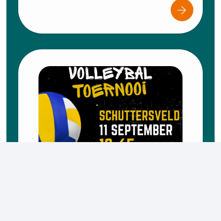
Volleybaltoernooi –
Startweekend
11 september 2026
Volleybaltoernooi Op vrijdag 11