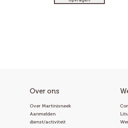
Over ons
We
Over Martinisneek
Com
Aanmelden
Lit
dienst/activiteit
Wer