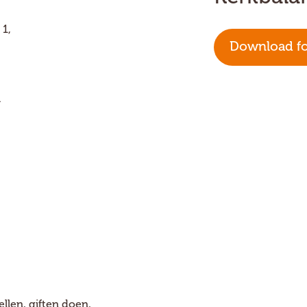
 1,
Download fo
-
llen, giften doen,