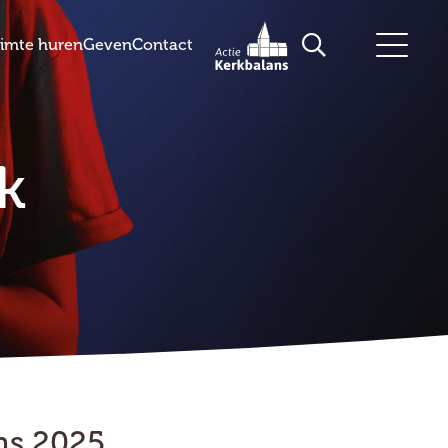
imte huren
Geven
Contact
k
ns 2025