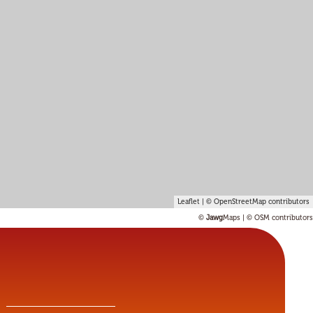
Leaflet
| ©
OpenStreetMap
contributors
©
Jawg
Maps
|
© OSM contributors