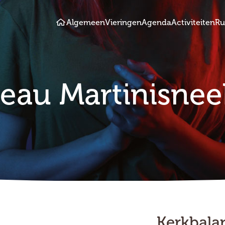
Algemeen
Vieringen
Agenda
Activiteiten
Ru
reau Martinisnee
Kerkbala