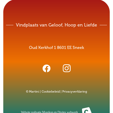
Vindplaats van Geloof, Hoop en Liefde
Oud Kerkhof 1 8601 EE Sneek
© Martini |
Cookiebeleid
|
Privacyverklaring
Website realisatie
Morekop
en
Divites webwerk