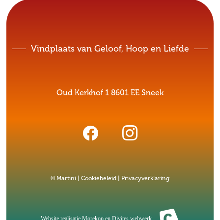
Vindplaats van Geloof, Hoop en Liefde
Oud Kerkhof 1 8601 EE Sneek
© Martini |
Cookiebeleid
|
Privacyverklaring
Website realisatie
Morekop
en
Divites webwerk