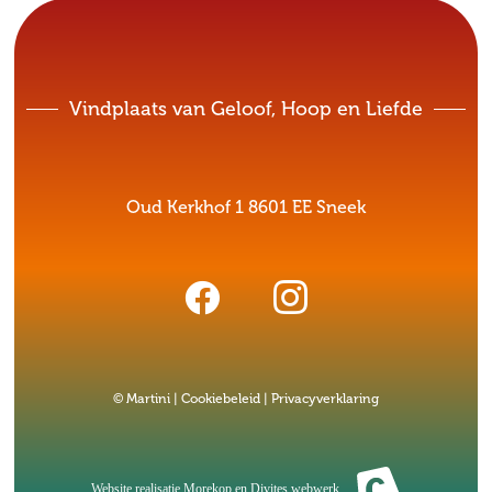
Vindplaats van Geloof, Hoop en Liefde
Oud Kerkhof 1 8601 EE Sneek
© Martini |
Cookiebeleid
|
Privacyverklaring
Website realisatie
Morekop
en
Divites webwerk