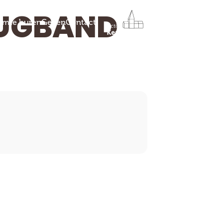
JEUGBAND
imte huren
Geven
Contact