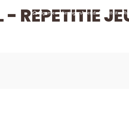
 - REPETITIE 
Algemeen
Vieringen
Agenda
Activiteiten
Ru