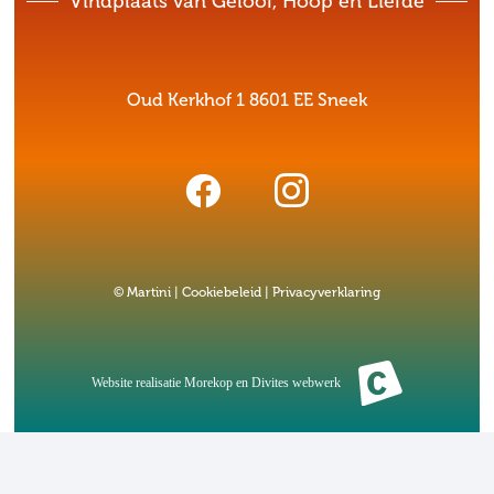
Vindplaats van Geloof, Hoop en Liefde
Oud Kerkhof 1 8601 EE Sneek
© Martini |
Cookiebeleid
|
Privacyverklaring
Website realisatie
Morekop
en
Divites webwerk