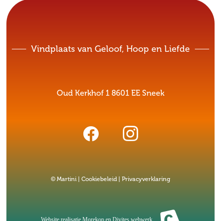
Vindplaats van Geloof, Hoop en Liefde
Oud Kerkhof 1 8601 EE Sneek
© Martini |
Cookiebeleid
|
Privacyverklaring
Website realisatie
Morekop
en
Divites webwerk