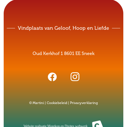
Vindplaats van Geloof, Hoop en Liefde
Oud Kerkhof 1 8601 EE Sneek
© Martini |
Cookiebeleid
|
Privacyverklaring
Website realisatie
Morekop
en
Divites webwerk