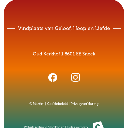
Vindplaats van Geloof, Hoop en Liefde
Oud Kerkhof 1 8601 EE Sneek
© Martini |
Cookiebeleid
|
Privacyverklaring
Website realisatie
Morekop
en
Divites webwerk