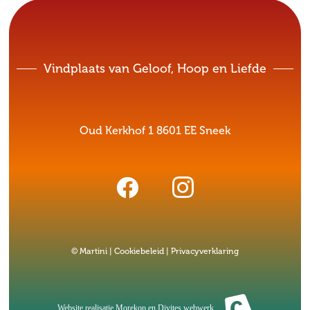
Vindplaats van Geloof, Hoop en Liefde
Oud Kerkhof 1 8601 EE Sneek
© Martini |
Cookiebeleid
|
Privacyverklaring
Website realisatie
Morekop
en
Divites webwerk