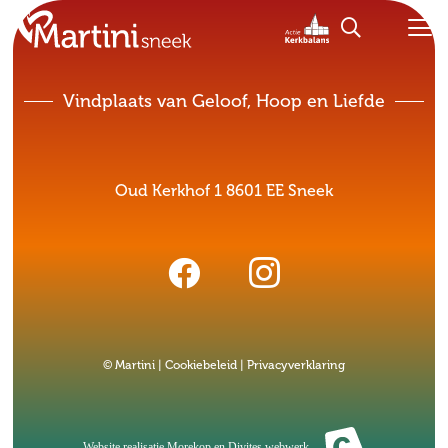
Vindplaats van Geloof, Hoop en Liefde
Oud Kerkhof 1 8601 EE Sneek
© Martini |
Cookiebeleid
|
Privacyverklaring
Website realisatie
Morekop
en
Divites webwerk